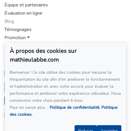
Équipe et partenaires
Évaluation en ligne
Blog
Témoignages
Promotion
Contact
À propos des cookies sur
Pour me joindre
mathieulabbe.com
GROUPE SUTTON-CLODEM INC.
514 449-4438
Bienvenue ! Ce site utilise des cookies pour mesurer la
fréquentation du site afin d'en améliorer le fonctionnement
et l'administration et, avec votre accord, pour évaluer la
Écrivez-moi un courriel
performance et améliorer votre expérience utilisateur. Nous
conservons votre choix pendant 6 mois.
Pour en savoir plus :
Politique de confidentialité.
Politique
des cookies.
Suivez-moi sur Facebook !
Refuser
Accepter