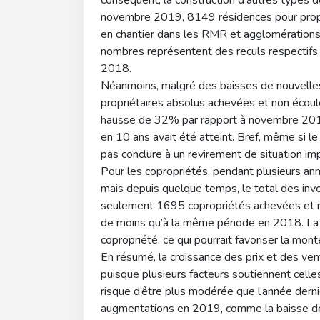
conséquent, la construction d’autres types d
novembre 2019, 8149 résidences pour propr
en chantier dans les RMR et agglomérations
nombres représentent des reculs respectif
2018.
Néanmoins, malgré des baisses de nouvelles
propriétaires absolus achevées et non écou
hausse de 32% par rapport à novembre 2018. 
en 10 ans avait été atteint. Bref, même si le
pas conclure à un revirement de situation imp
Pour les copropriétés, pendant plusieurs ann
mais depuis quelque temps, le total des inve
seulement 1695 copropriétés achevées et
de moins qu’à la même période en 2018. La s
copropriété, ce qui pourrait favoriser la mont
En résumé, la croissance des prix et des ve
puisque plusieurs facteurs soutiennent celle
risque d’être plus modérée que l’année derniè
augmentations en 2019, comme la baisse des 