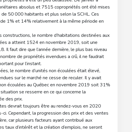
e propriétés a été un peu délaissée. De janvier à
iétaires absolus et 7515 copropriétés ont été mises
 de 50 000 habitants et plus selon la SCHL. Ces
s de 1% et 14% relativement à la même période en
 constructions, le nombre d’habitations destinées aux
lées a atteint 1524 en novembre 2019, soit une
Il faut dire que l’année dernière, le plus bas niveau
 nombre de propriétés invendues a crû, il ne faudrait
ortant pour l’instant.
ées, le nombre d’unités non écoulées était élevé,
ndues sur le marché ne cesse de reculer. Il y avait
 non écoulées au Québec en novembre 2019 soit 31%
ituation se resserre en ce qui concerne la
ée des prix.
ntes devrait toujours être au rendez-vous en 2020
s-ci. Cependant, la progression des prix et des ventes
re, car plusieurs facteurs ayant contribué aux
taux d’intérêt et la création d’emplois, ne seront