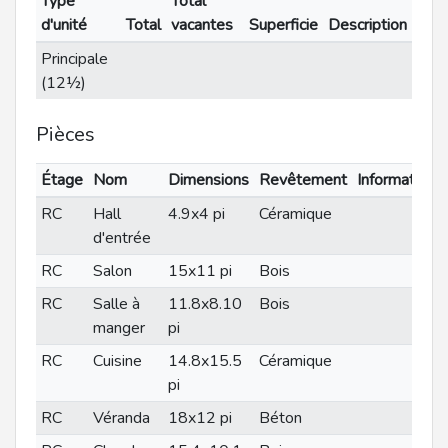
Type
Total
d'unité
Total
vacantes
Superficie
Description
Principale
(12½)
Pièces
Étage
Nom
Dimensions
Revêtement
Informations
RC
Hall
4.9x4 pi
Céramique
d'entrée
RC
Salon
15x11 pi
Bois
RC
Salle à
11.8x8.10
Bois
manger
pi
RC
Cuisine
14.8x15.5
Céramique
pi
RC
Véranda
18x12 pi
Béton