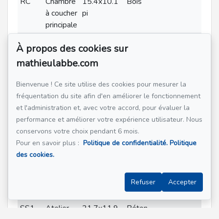
RC
Chambre
15.4x10.1
Bois
à coucher
pi
principale
RC
Chambre
11.1x8.9 pi
Bois
À propos des cookies sur
à coucher
(irrégulier)
mathieulabbe.com
RC
Salle de
8.2x5.1 pi
Céramique
bains
Bienvenue ! Ce site utilise des cookies pour mesurer la
SS1
Hall
14x14 pi
Bois
fréquentation du site afin d'en améliorer le fonctionnement
d'entrée
(irrégulier)
et l'administration et, avec votre accord, pour évaluer la
performance et améliorer votre expérience utilisateur. Nous
SS1
Salle
20x14 pi
Bois
conservons votre choix pendant 6 mois.
familiale
(irrégulier)
Pour en savoir plus :
Politique de confidentialité.
Politique
SS1
Chambre
14.8x8 pi
Plancher
des cookies.
à coucher
(irrégulier)
flottant
SS1
Salle de
8.2x6.5 pi
Céramique
Refuser
Accepter
bains
SS1
Atelier
21.7x11.9
Béton