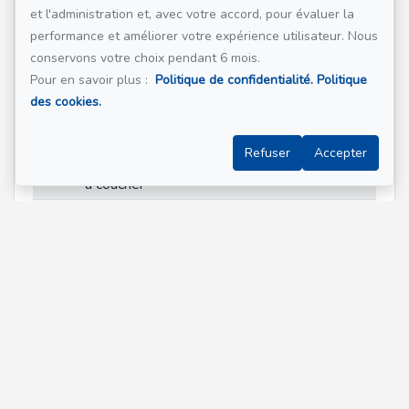
RC
Cuisine
10.10x9.7
Céramique
et l'administration et, avec votre accord, pour évaluer la
pi
performance et améliorer votre expérience utilisateur. Nous
(irrégulier)
conservons votre choix pendant 6 mois.
Pour en savoir plus :
Politique de confidentialité.
Politique
2
Chambre
12.2x11.7
Parqueterie
des cookies.
à coucher
pi
principale
Refuser
Accepter
2
Chambre
12.2x9.3 pi
Parqueterie
à coucher
2
Salle de
8.6x4.1 pi
Céramique
bains
SS1
Chambre
10.5x10 pi
Autre
à coucher
SS1
Salle
17.8x11.1
Autre
familiale
pi
(irrégulier)
SS1
Salle de
9.7x5.6 pi
Céramique
Chauffant