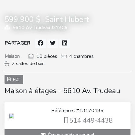
599 900 $
Saint Hubert
5610 Av. Trudeau J3Y8C6
PARTAGER
Maison
10 pièces
4 chambres
2 salles de bain
PDF
Maison à étages - 5610 Av. Trudeau
Référence : #13170485
514 449-4438
Écrivez-moi un courriel