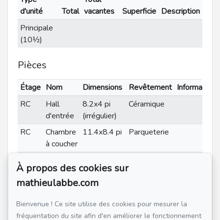
d'unité
Total
vacantes
Superficie
Description
Principale
(10½)
Pièces
Étage
Nom
Dimensions
Revêtement
Informations
RC
Hall
8.2x4 pi
Céramique
d'entrée
(irrégulier)
RC
Chambre
11.4x8.4 pi
Parqueterie
à coucher
RC
Salon
18.5x13.10
Parqueterie
À propos des cookies sur
pi
mathieulabbe.com
(irrégulier)
RC
Salle à
9.7x9.2 pi
Parqueterie
Bienvenue ! Ce site utilise des cookies pour mesurer la
manger
(irrégulier)
fréquentation du site afin d'en améliorer le fonctionnement